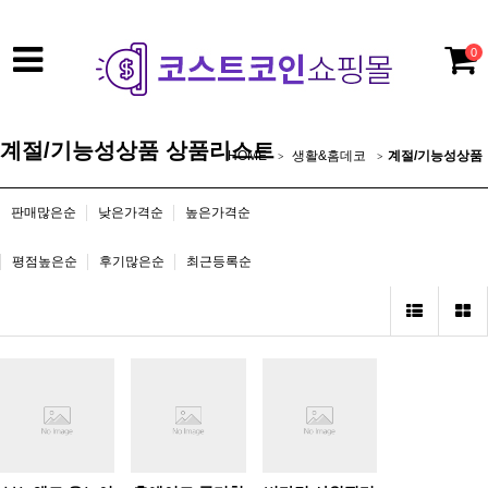
0
계절/기능성상품 상품리스트
HOME
생활&홈데코
계절/기능성상품
판매많은순
낮은가격순
높은가격순
평점높은순
후기많은순
최근등록순