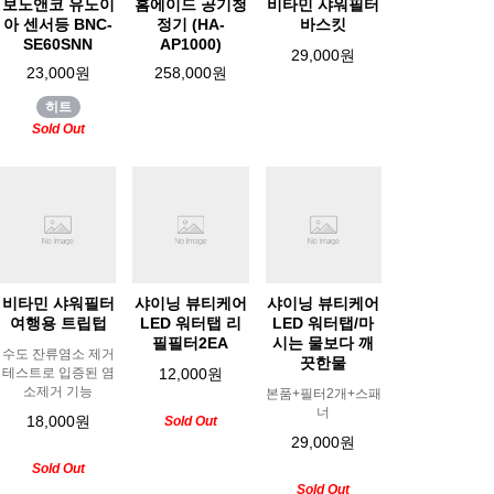
보노앤코 유노이
홈에이드 공기청
비타민 샤워필터
아 센서등 BNC-
정기 (HA-
바스킷
SE60SNN
AP1000)
29,000원
23,000원
258,000원
히트
Sold Out
비타민 샤워필터
샤이닝 뷰티케어
샤이닝 뷰티케어
여행용 트립텁
LED 워터탭 리
LED 워터탭/마
필필터2EA
시는 물보다 깨
수도 잔류염소 제거
끗한물
테스트로 입증된 염
12,000원
소제거 기능
본품+필터2개+스패
너
18,000원
Sold Out
29,000원
Sold Out
Sold Out