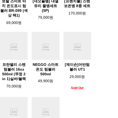
보랄 스마트 터
[네오플램] 내열
[프렌치불] 스텐
치 온도표시 텀
유리 물병세트
보온병 8종 세트
블러 BR-099 (색
(5P)
170,000원
상 택1)
79,000원
69,000원
프란델리 스텐
NEGGO 스마트
[제이손]어반텀
텀블러 16oz
온도 텀블러
블러 UT1
500ml (뚜껑 2
500ml
29,000원
in 1)실버/블랙
49,900원
70,000원
Sold Out