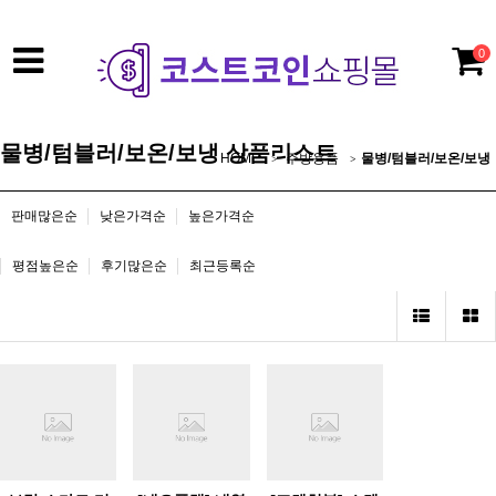
0
물병/텀블러/보온/보냉 상품리스트
HOME
주방용품
물병/텀블러/보온/보냉
판매많은순
낮은가격순
높은가격순
평점높은순
후기많은순
최근등록순